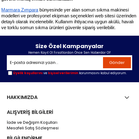
Marmara Zımpara
 bünyesinde yer alan somun sıkma makinesi 
modelleri ve profesyonel ekipman seçenekleri web sitesi üzerinden 
detaylı olarak incelenebilir. Kullanım ihtiyacına uygun akülü, havalı 
ve torklu somun sıkma ürünleri güvenle sipariş verilebilir.
Size Özel Kampanyalar
Hemen Kayıt Ol Fırsatlardan Önce Sen Haberdar Ol!
Gönder
Üyelik koşullarını
ve
kişisel verilerimin
korunmasını kabul ediyorum.
HAKKIMIZDA
ALIŞVERİŞ BİLGİLERİ
İade ve Değişim Koşulları
Mesafeli Satış Sözleşmesi
BİLGİLENDİRME