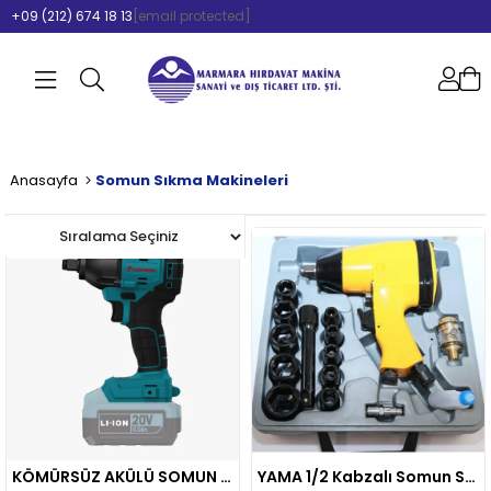
+09 (212) 674 18 13
[email protected]
Anasayfa
Somun Sıkma Makineleri
KÖMÜRSÜZ AKÜLÜ SOMUN SIKMA VE TORKLU VİDALAMA 1/2" 20V Lİ-İON (AKÜ HARİÇ)
YAMA 1/2 Kabzalı Somun Sıkma At5040 Set