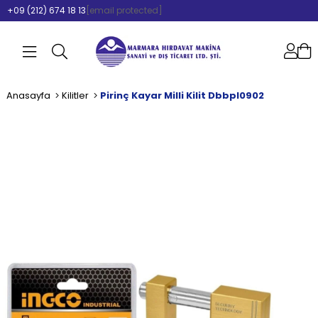
+09 (212) 674 18 13
[email protected]
Anasayfa
Kilitler
Pirinç Kayar Milli Kilit Dbbpl0902