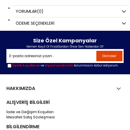
YORUMLAR
(0)
ÖDEME SEÇENEKLERI
Size Özel Kampanyalar
Hemen Kayıt Ol Fırsatlardan Önce Sen Haberdar Ol!
Gönder
Üyelik koşullarını
ve
kişisel verilerimin
korunmasını kabul ediyorum.
HAKKIMIZDA
ALIŞVERİŞ BİLGİLERİ
İade ve Değişim Koşulları
Mesafeli Satış Sözleşmesi
BİLGİLENDİRME