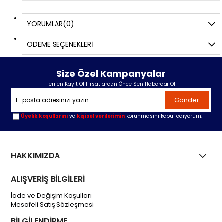
YORUMLAR
(0)
ÖDEME SEÇENEKLERI
Size Özel Kampanyalar
Hemen Kayıt Ol Fırsatlardan Önce Sen Haberdar Ol!
Gönder
Üyelik koşullarını
ve
kişisel verilerimin
korunmasını kabul ediyorum.
HAKKIMIZDA
ALIŞVERİŞ BİLGİLERİ
İade ve Değişim Koşulları
Mesafeli Satış Sözleşmesi
BİLGİLENDİRME