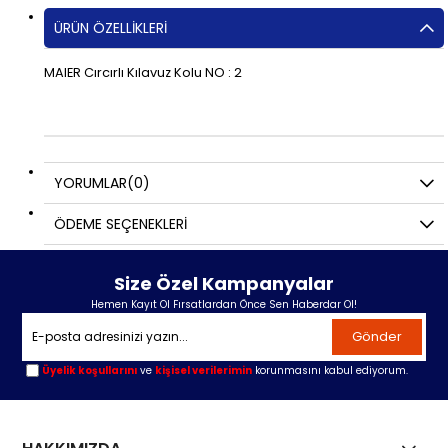
ÜRÜN ÖZELLIKLERI
MAIER Cırcırlı Kılavuz Kolu NO : 2
YORUMLAR
(0)
ÖDEME SEÇENEKLERI
Size Özel Kampanyalar
Hemen Kayıt Ol Fırsatlardan Önce Sen Haberdar Ol!
Gönder
Üyelik koşullarını
ve
kişisel verilerimin
korunmasını kabul ediyorum.