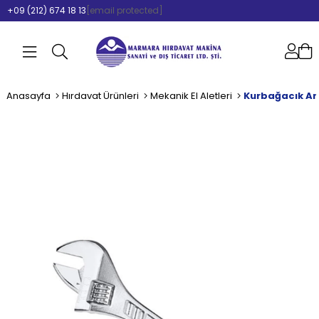
+09 (212) 674 18 13
[email protected]
Anasayfa
Hırdavat Ürünleri
Mekanik El Aletleri
Kurbağacık An