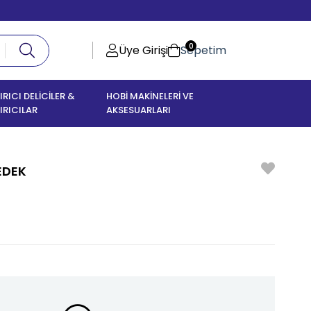
0
Üye Girişi
Sepetim
IRICI DELİCİLER &
HOBİ MAKİNELERİ VE
IRICILAR
AKSESUARLARI
EDEK