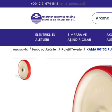
+09 (212) 674 18 13
[email protected]
ELEKTRİKLİ EL
ZIMPARA VE
AKÜ
ALETLERİ
AŞINDIRICILAR
ALE
Anasayfa
Hırdavat Ürünleri
Rulet&Tekerler
KAMA 80*32 PU