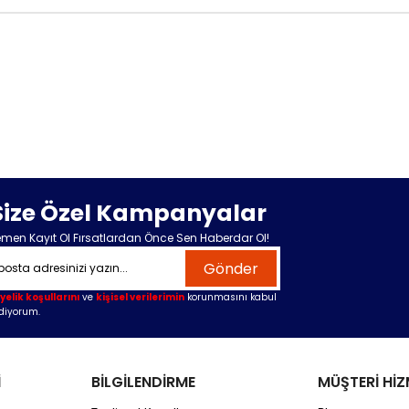
Size Özel Kampanyalar
men Kayıt Ol Fırsatlardan Önce Sen Haberdar Ol!
Gönder
yelik koşullarını
ve
kişisel verilerimin
korunmasını kabul
diyorum.
İ
BİLGİLENDİRME
MÜŞTERİ HİZ