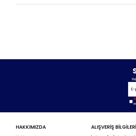
He
Ü
e
HAKKIMIZDA
ALIŞVERİŞ BİLGİLER