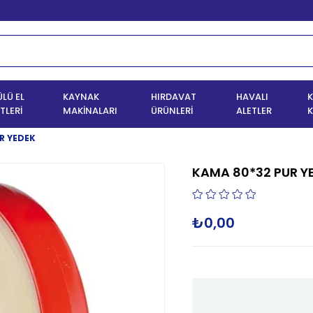
LÜ EL
KAYNAK
HIRDAVAT
HAVALI
K
TLERİ
MAKİNALARI
ÜRÜNLERİ
ALETLER
K
R YEDEK
KAMA 80*32 PUR Y
₺0,00