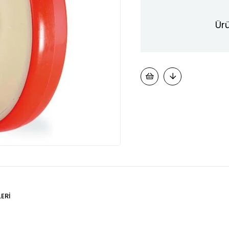
Ürü
ERI