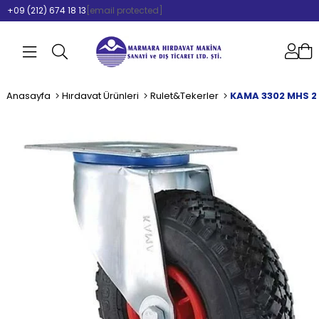
+09 (212) 674 18 13
[email protected]
Anasayfa
Hırdavat Ürünleri
Rulet&Tekerler
KAMA 3302 MHS 2