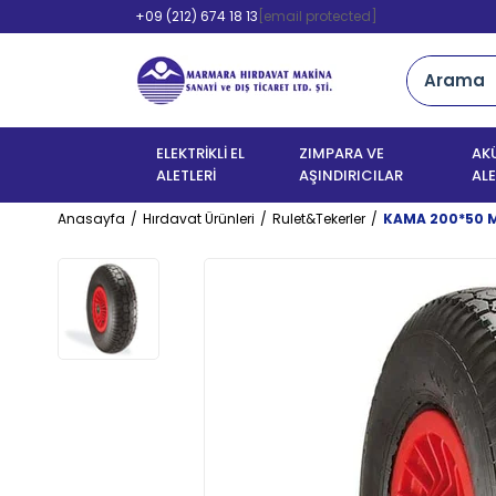
+09 (212) 674 18 13
[email protected]
ELEKTRİKLİ EL
ZIMPARA VE
AKÜ
ALETLERİ
AŞINDIRICILAR
ALE
Anasayfa
Hırdavat Ürünleri
Rulet&Tekerler
KAMA 200*50 