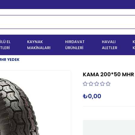
LÜ EL
KAYNAK
HIRDAVAT
HAVALI
K
TLERİ
MAKİNALARI
ÜRÜNLERİ
ALETLER
K
MHR YEDEK
KAMA 200*50 MHR
₺0,00