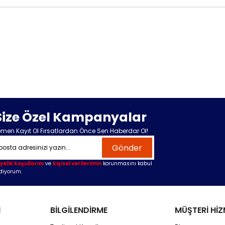
Size Özel Kampanyalar
men Kayıt Ol Fırsatlardan Önce Sen Haberdar Ol!
Gönder
yelik koşullarını
ve
kişisel verilerimin
korunmasını kabul
diyorum.
İ
BİLGİLENDİRME
MÜŞTERİ HİZ