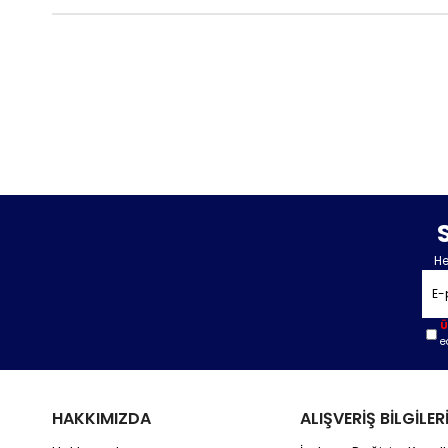
He
Ü
e
HAKKIMIZDA
ALIŞVERİŞ BİLGİLER