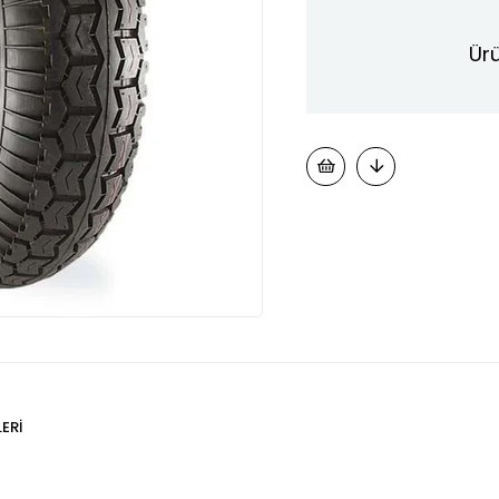
Ürü
ERI