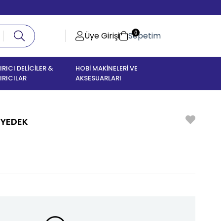
0
Üye Girişi
Sepetim
IRICI DELİCİLER &
HOBİ MAKİNELERİ VE
IRICILAR
AKSESUARLARI
 YEDEK