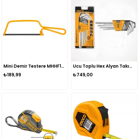
Mini Demir Testere MHHF1501 INGCO
Ucu Toplu Hex Alyan Takımı HHK12091 Cr-v 9 Parça
₺189,99
₺749,00