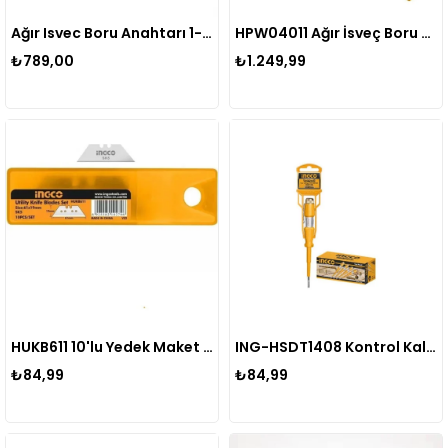
Ağır Isvec Boru Anahtarı 1- 90 Hpw04011
HPW04011 Ağır İsveç Boru Anahtarı
₺789,00
₺1.249,99
HUKB611 10'lu Yedek Maket Bıçağı Seti
ING-HSDT1408 Kontrol Kalemi 3X140 Mm
₺84,99
₺84,99