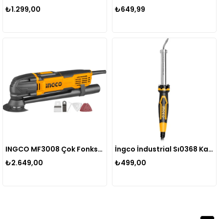
₺1.299,00
₺649,99
INGCO MF3008 Çok Fonksiyonlu Multiset 300W
İngco İndustrial Sı0368 Kalem Havya Lehim Makinesi 60W Eğri Uçlu
₺2.649,00
₺499,00