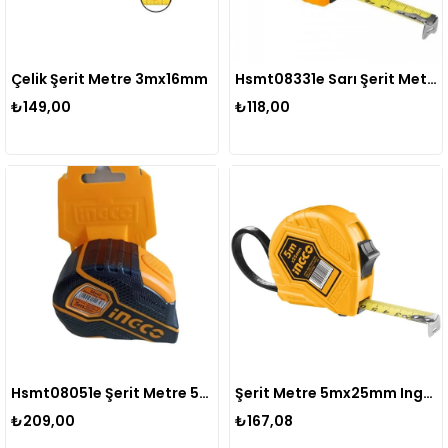
Çelik Şerit Metre 3mx16mm
Hsmt08331e Sarı Şerit Metre 3 Metre
₺149,00
₺118,00
Hsmt08051e Şerit Metre 5x25mm Otomatik Kilitli
Şerit Metre 5mx25mm Ing-hsmt08351e
₺209,00
₺167,08