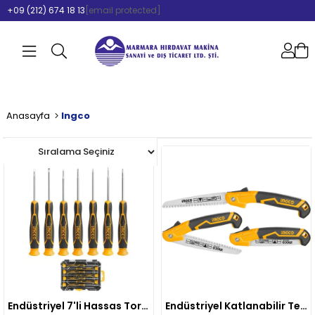
+09 (212) 674 18 13
[email protected]
Anasayfa
Ingco
Endüstriyel 7'li Hassas Tornavida Seti
Endüstriyel Katlanabilir Testere