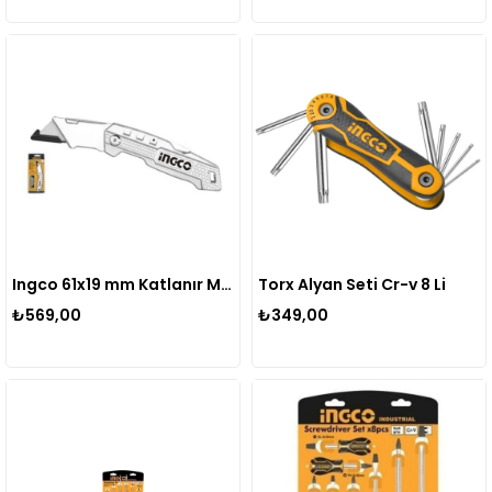
Ingco 61x19 mm Katlanır Maket Bıçağı Sk5 5 Yedek Bıçaklı
Torx Alyan Seti Cr-v 8 Li
₺569,00
₺349,00