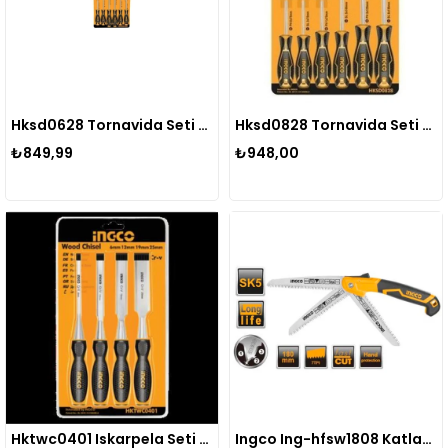
Hksd0628 Tornavida Seti 6'lı
Hksd0828 Tornavida Seti 8 Li
₺849,99
₺948,00
Hktwc0401 Iskarpela Seti 4 Lü
Ingco Ing-hfsw1808 Katlanabilir Testere