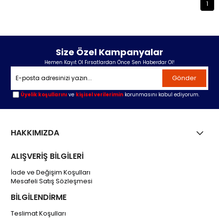
1
Size Özel Kampanyalar
Hemen Kayıt Ol Fırsatlardan Önce Sen Haberdar Ol!
Gönder
Üyelik koşullarını
ve
kişisel verilerimin
korunmasını kabul ediyorum.
HAKKIMIZDA
ALIŞVERİŞ BİLGİLERİ
İade ve Değişim Koşulları
Mesafeli Satış Sözleşmesi
BİLGİLENDİRME
Teslimat Koşulları