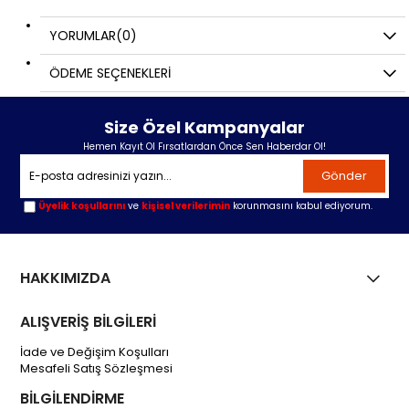
YORUMLAR
(0)
ÖDEME SEÇENEKLERI
Size Özel Kampanyalar
Hemen Kayıt Ol Fırsatlardan Önce Sen Haberdar Ol!
Gönder
Üyelik koşullarını
ve
kişisel verilerimin
korunmasını kabul ediyorum.
HAKKIMIZDA
ALIŞVERİŞ BİLGİLERİ
İade ve Değişim Koşulları
Mesafeli Satış Sözleşmesi
BİLGİLENDİRME