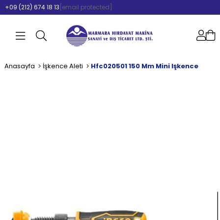
+09 (212) 674 18 13
[email protected]
Anasayfa
İşkence Aleti
Hfc020501 150 Mm Mini Işkence