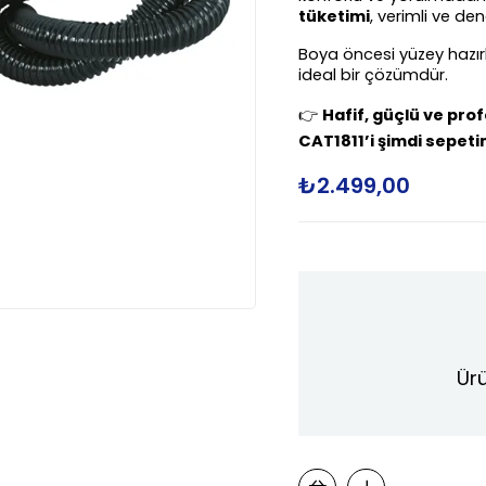
tüketimi
, verimli ve den
Boya öncesi yüzey hazırl
ideal bir çözümdür.
👉 
Hafif, güçlü ve prof
CAT1811’i şimdi sepetin
₺2.499,00
Ürü