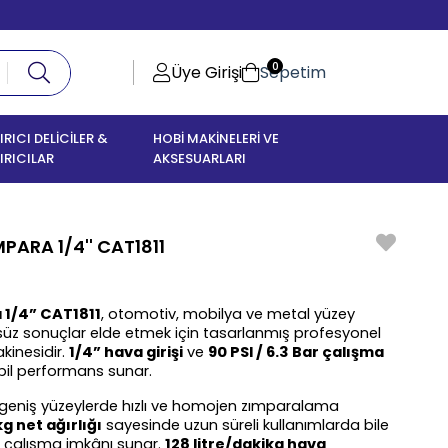
0
Üye Girişi
Sepetim
IRICI DELİCİLER &
HOBİ MAKİNELERİ VE
IRICILAR
AKSESUARLARI
PARA 1/4'' CAT1811
 1/4” CAT1811
, otomotiv, mobilya ve metal yüzey 
z sonuçlar elde etmek için tasarlanmış profesyonel 
inesidir. 
1/4” hava girişi
 ve 
90 PSI / 6.3 Bar çalışma 
abil performans sunar.
 geniş yüzeylerde hızlı ve homojen zımparalama 
kg net ağırlığı
 sayesinde uzun süreli kullanımlarda bile 
çalışma imkânı sunar. 
128 litre/dakika hava 