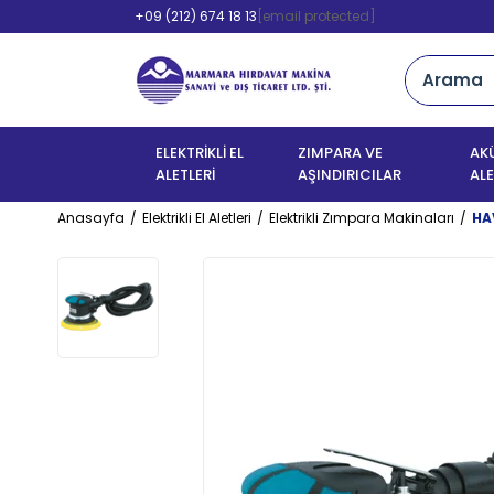
+09 (212) 674 18 13
[email protected]
ELEKTRİKLİ EL
ZIMPARA VE
AKÜ
ALETLERİ
AŞINDIRICILAR
ALE
Anasayfa
Elektrikli El Aletleri
Elektrikli Zımpara Makinaları
HA