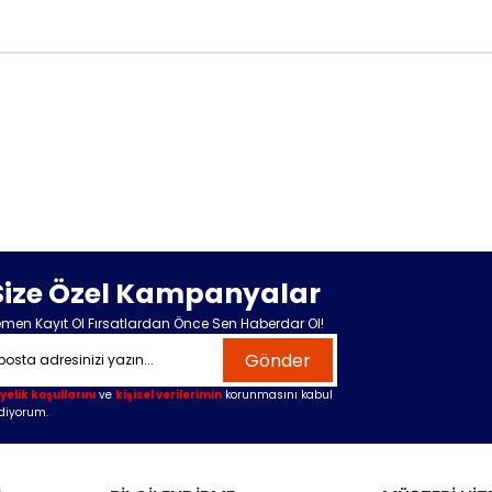
Size Özel Kampanyalar
men Kayıt Ol Fırsatlardan Önce Sen Haberdar Ol!
Gönder
yelik koşullarını
ve
kişisel verilerimin
korunmasını kabul
diyorum.