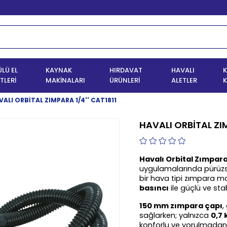
LÜ EL
KAYNAK
HIRDAVAT
HAVALI
K
TLERİ
MAKİNALARI
ÜRÜNLERİ
ALETLER
K
VALI ORBİTAL ZIMPARA 1/4'' CAT1811
HAVALI ORBİTAL ZIM
Havalı Orbital Zımpara
uygulamalarında pürüzsü
bir hava tipi zımpara mak
basıncı
 ile güçlü ve st
150 mm zımpara çapı
,
sağlarken; yalnızca 
0,7 
konforlu ve yorulmadan 