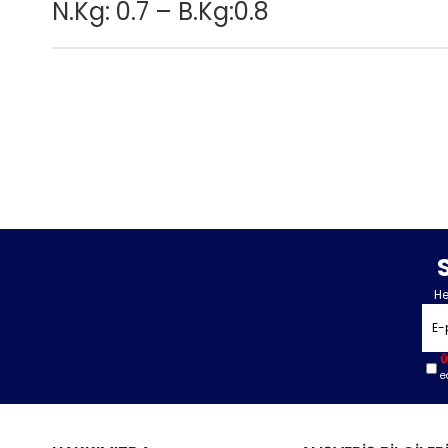
N.Kg: 0.7 – B.Kg:0.8
He
Ü
e