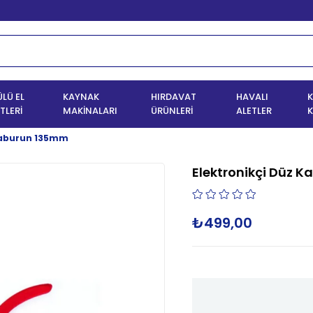
LÜ EL
KAYNAK
HIRDAVAT
HAVALI
K
TLERİ
MAKİNALARI
ÜRÜNLERİ
ALETLER
K
gaburun 135mm
Elektronikçi Düz 
₺499,00