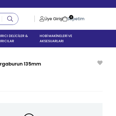
0
Üye Girişi
Sepetim
IRICI DELİCİLER &
HOBİ MAKİNELERİ VE
IRICILAR
AKSESUARLARI
Kargaburun 135mm