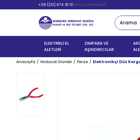
+09 (212) 674 18 13
[email protected]
ELEKTRİKLİ EL
ZIMPARA VE
AKÜ
ALETLERİ
AŞINDIRICILAR
ALE
Anasayfa
Hırdavat Ürünleri
Pense
Elektronikçi Düz Kar