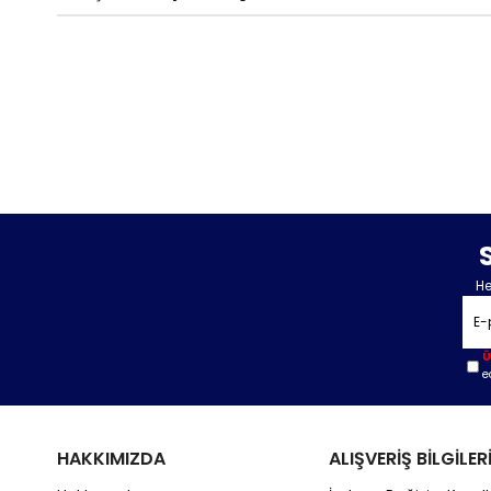
He
Ü
e
HAKKIMIZDA
ALIŞVERİŞ BİLGİLER