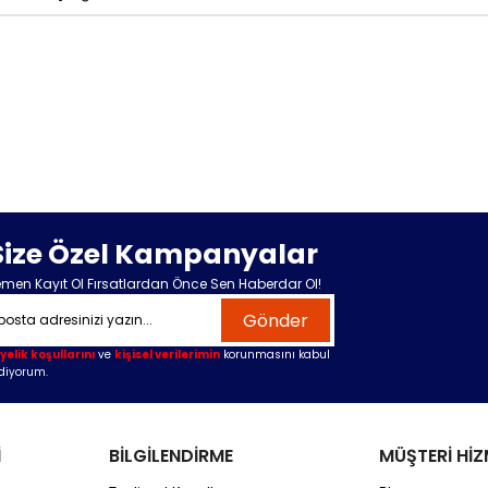
Size Özel Kampanyalar
men Kayıt Ol Fırsatlardan Önce Sen Haberdar Ol!
Gönder
yelik koşullarını
ve
kişisel verilerimin
korunmasını kabul
diyorum.
İ
BİLGİLENDİRME
MÜŞTERİ HİZ