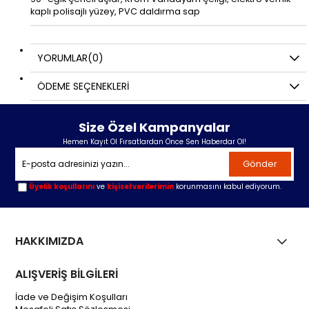
kaplı polisajlı yüzey, PVC daldırma sap
YORUMLAR
(0)
ÖDEME SEÇENEKLERI
Size Özel Kampanyalar
Hemen Kayıt Ol Fırsatlardan Önce Sen Haberdar Ol!
Gönder
Üyelik koşullarını
ve
kişisel verilerimin
korunmasını kabul ediyorum.
HAKKIMIZDA
ALIŞVERİŞ BİLGİLERİ
İade ve Değişim Koşulları