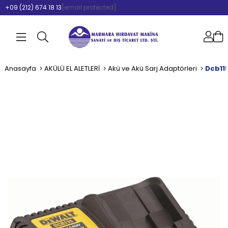
+09 (212) 674 18 13
[email protected]
Anasayfa
AKÜLÜ EL ALETLERİ
Akü ve Akü Sarj Adaptörleri
Dcb115