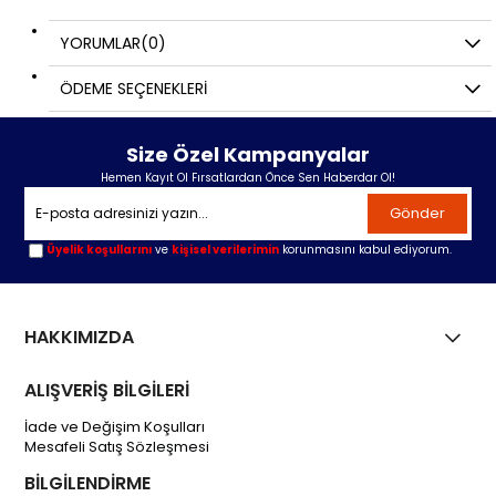
YORUMLAR
(0)
ÖDEME SEÇENEKLERI
Size Özel Kampanyalar
Hemen Kayıt Ol Fırsatlardan Önce Sen Haberdar Ol!
Gönder
Üyelik koşullarını
ve
kişisel verilerimin
korunmasını kabul ediyorum.
HAKKIMIZDA
ALIŞVERİŞ BİLGİLERİ
İade ve Değişim Koşulları
Mesafeli Satış Sözleşmesi
BİLGİLENDİRME