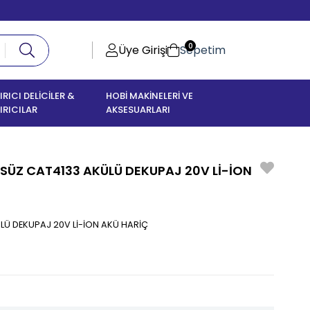
0
Üye Girişi
Sepetim
IRICI DELİCİLER &
HOBİ MAKİNELERİ VE
IRICILAR
AKSESUARLARI
Z CAT4133 AKÜLÜ DEKUPAJ 20V Lİ-İON
 DEKUPAJ 20V Lİ-İON AKÜ HARİÇ