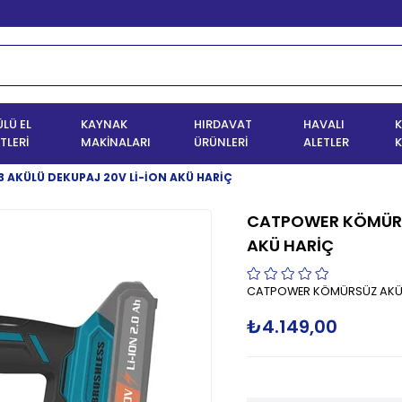
LÜ EL
KAYNAK
HIRDAVAT
HAVALI
K
TLERİ
MAKİNALARI
ÜRÜNLERİ
ALETLER
K
AKÜLÜ DEKUPAJ 20V Lİ-İON AKÜ HARİÇ
CATPOWER KÖMÜRSÜ
AKÜ HARİÇ
CATPOWER KÖMÜRSÜZ AKÜLÜ
₺4.149,00