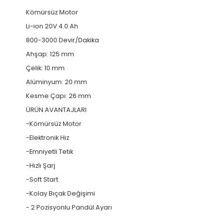
Kömürsüz Motor
Li-ion 20V 4.0 Ah
800-3000 Devir/Dakika
Ahşap: 125 mm
Çelik: 10 mm
Alüminyum: 20 mm
Kesme Çapı: 26 mm
ÜRÜN AVANTAJLARI
-Kömürsüz Motor
-Elektronik Hız
-Emniyetli Tetik
-Hızlı Şarj
-Soft Start
-Kolay Bıçak Değişimi
- 2 Pozisyonlu Pandül Ayarı