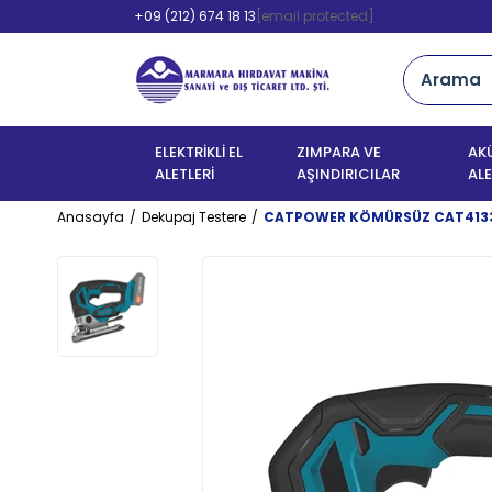
+09 (212) 674 18 13
[email protected]
ELEKTRİKLİ EL
ZIMPARA VE
AKÜ
ALETLERİ
AŞINDIRICILAR
ALE
Anasayfa
Dekupaj Testere
CATPOWER KÖMÜRSÜZ CAT4133 