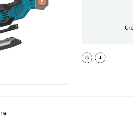
Ürü
ERI