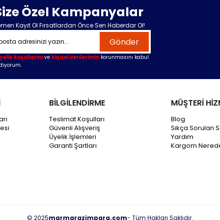
Size Özel Kampanyalar
men Kayıt Ol Fırsatlardan Önce Sen Haberdar Ol!
Gönder
yelik koşullarını
ve
kişisel verilerimin
korunmasını kabul
diyorum.
İ
BİLGİLENDİRME
MÜŞTERİ HİZ
arı
Teslimat Koşulları
Blog
esi
Güvenli Alışveriş
Sıkça Sorulan S
Üyelik İşlemleri
Yardım
Garanti Şartları
Kargom Nered
© 2025
marmarazimpara.com
- Tüm Hakları Saklıdır.