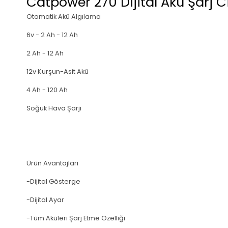
Catpower 270 Dijital Akü Şarj C
Otomatik Akü Algılama
6v - 2 Ah - 12 Ah
2 Ah - 12 Ah
12v Kurşun-Asit Akü
4 Ah - 120 Ah
Soğuk Hava Şarjı
Ürün Avantajları
-Dijital Gösterge
-Dijital Ayar
-Tüm Aküleri Şarj Etme Özelliği