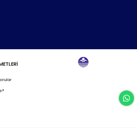
METLERİ
orular
e?