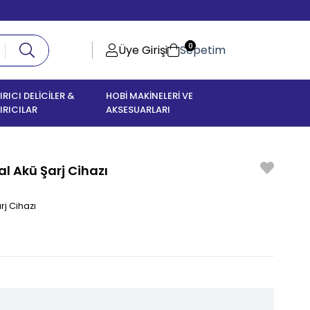
0
Üye Girişi
Sepetim
IRICI DELİCİLER &
HOBİ MAKİNELERİ VE
IRICILAR
AKSESUARLARI
al Akü Şarj Cihazı
rj Cihazı