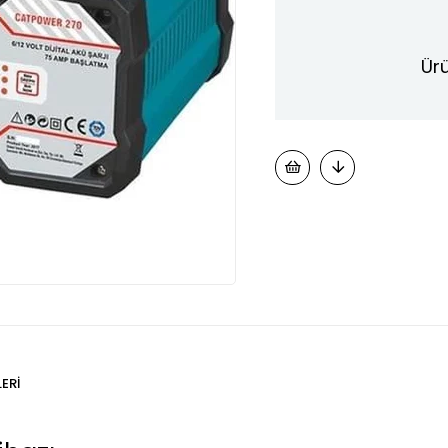
Ürü
ERI