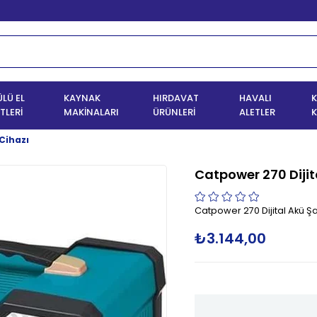
LÜ EL
KAYNAK
HIRDAVAT
HAVALI
K
TLERİ
MAKİNALARI
ÜRÜNLERİ
ALETLER
K
 Cihazı
Catpower 270 Dijit
Catpower 270 Dijital Akü Şa
₺3.144,00