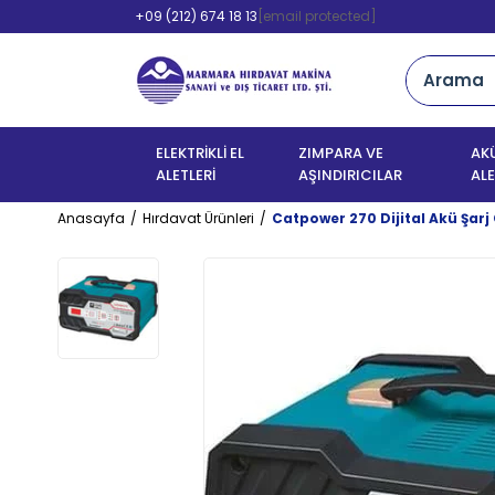
+09 (212) 674 18 13
[email protected]
ELEKTRİKLİ EL
ZIMPARA VE
AKÜ
ALETLERİ
AŞINDIRICILAR
ALE
Anasayfa
Hırdavat Ürünleri
Catpower 270 Dijital Akü Şarj