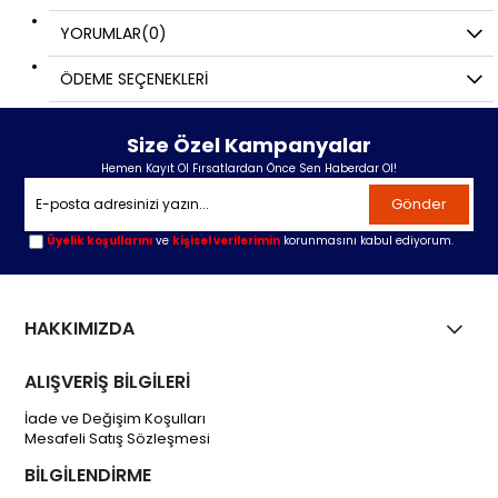
YORUMLAR
(0)
ÖDEME SEÇENEKLERI
Size Özel Kampanyalar
Hemen Kayıt Ol Fırsatlardan Önce Sen Haberdar Ol!
Gönder
Üyelik koşullarını
ve
kişisel verilerimin
korunmasını kabul ediyorum.
HAKKIMIZDA
ALIŞVERİŞ BİLGİLERİ
İade ve Değişim Koşulları
Mesafeli Satış Sözleşmesi
BİLGİLENDİRME