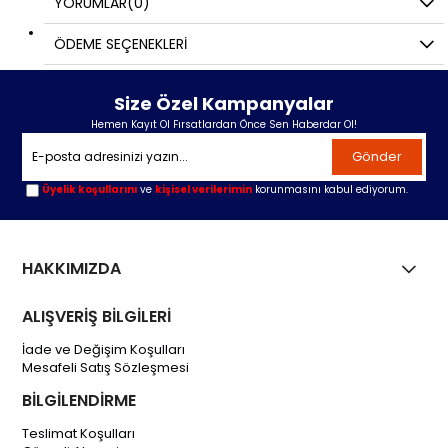
YORUMLAR
(0)
ÖDEME SEÇENEKLERI
Size Özel Kampanyalar
Hemen Kayıt Ol Fırsatlardan Önce Sen Haberdar Ol!
Gönder
Üyelik koşullarını
ve
kişisel verilerimin
korunmasını kabul ediyorum.
HAKKIMIZDA
ALIŞVERİŞ BİLGİLERİ
İade ve Değişim Koşulları
Mesafeli Satış Sözleşmesi
BİLGİLENDİRME
Teslimat Koşulları