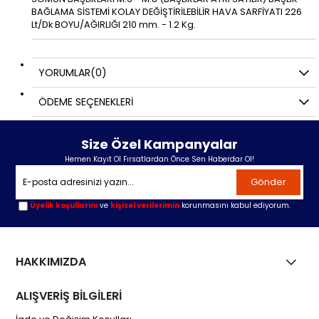
BAĞLAMA SİSTEMİ KOLAY DEĞİŞTİRİLEBİLİR HAVA SARFİYATI 226
Lt/Dk BOYU/AĞIRLIĞI 210 mm. - 1.2 Kg.
YORUMLAR
(0)
ÖDEME SEÇENEKLERI
Size Özel Kampanyalar
Hemen Kayıt Ol Fırsatlardan Önce Sen Haberdar Ol!
Gönder
Üyelik koşullarını
ve
kişisel verilerimin
korunmasını kabul ediyorum.
HAKKIMIZDA
ALIŞVERİŞ BİLGİLERİ