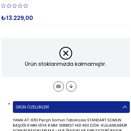
₺13.229,00
Ürün stoklarımızda kalmamıştır.
ÜRÜN ÖZELLIKLERI
YAMA AT-6151 Perçin Somun Tabancası STANDART SOMUN
BAŞLIĞI 6 MM VEYA 8 MM. SERBEST HIZI 450 D/DK. KULLANILABİLİR
SOMUN BAŞLIKLARI M.6 - M.8 (BAŞLIKLAR AYRI SATILIR) BAŞLIK