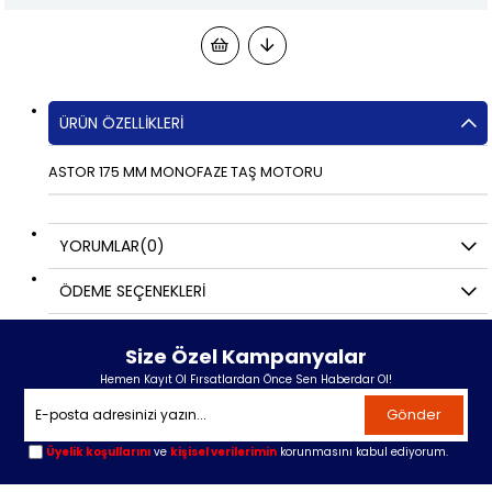
ÜRÜN ÖZELLIKLERI
ASTOR 175 MM MONOFAZE TAŞ MOTORU
YORUMLAR
(0)
ÖDEME SEÇENEKLERI
Size Özel Kampanyalar
Hemen Kayıt Ol Fırsatlardan Önce Sen Haberdar Ol!
Gönder
Üyelik koşullarını
ve
kişisel verilerimin
korunmasını kabul ediyorum.