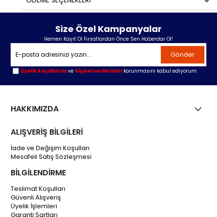
ÖDEME SEÇENEKLERI
Size Özel Kampanyalar
Hemen Kayıt Ol Fırsatlardan Önce Sen Haberdar Ol!
Gönder
Üyelik koşullarını
ve
kişisel verilerimin
korunmasını kabul ediyorum.
HAKKIMIZDA
ALIŞVERİŞ BİLGİLERİ
İade ve Değişim Koşulları
Mesafeli Satış Sözleşmesi
BİLGİLENDİRME
Teslimat Koşulları
Güvenli Alışveriş
Üyelik İşlemleri
Garanti Şartları