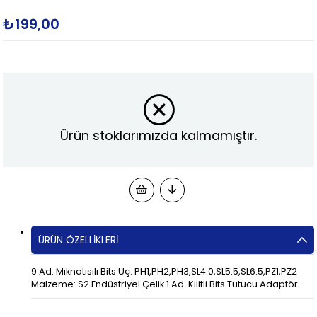
₺199,00
Ürün stoklarımızda kalmamıştır.
ÜRÜN ÖZELLIKLERI
9 Ad. Mıknatısılı Bits Uç: PH1,PH2,PH3,SL4.0,SL5.5,SL6.5,PZ1,PZ2
Malzeme: S2 Endüstriyel Çelik 1 Ad. Kilitli Bits Tutucu Adaptör