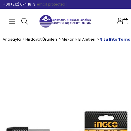
+09 (212) 674 18 13
[email protected]
Anasayfa
Hırdavat Ürünleri
Mekanik El Aletleri
9 Lu Bıts Torn