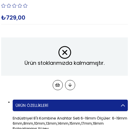
₺729,00
Ürün stoklarımızda kalmamıştır.
ÜRÜN ÖZELLIKLERI
Endüstriyel 8'li Kombine Anahtar Seti 6-19mm Ölçüler: 6-19mm
6mm,8mm,10mm,13mm,14mm,15mm,17mm,19mm
Polisajlanmış Yüzey