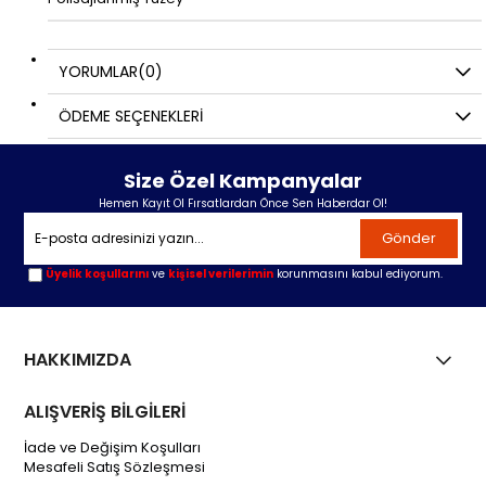
YORUMLAR
(0)
ÖDEME SEÇENEKLERI
Size Özel Kampanyalar
Hemen Kayıt Ol Fırsatlardan Önce Sen Haberdar Ol!
Gönder
Üyelik koşullarını
ve
kişisel verilerimin
korunmasını kabul ediyorum.
HAKKIMIZDA
ALIŞVERİŞ BİLGİLERİ
İade ve Değişim Koşulları
Mesafeli Satış Sözleşmesi