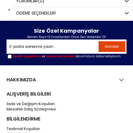
YORUMLAR
(0)
ÖDEME SEÇENEKLERI
Size Özel Kampanyalar
Hemen Kayıt Ol Fırsatlardan Önce Sen Haberdar Ol!
Gönder
Üyelik koşullarını
ve
kişisel verilerimin
korunmasını kabul ediyorum.
HAKKIMIZDA
ALIŞVERİŞ BİLGİLERİ
İade ve Değişim Koşulları
Mesafeli Satış Sözleşmesi
BİLGİLENDİRME
Teslimat Koşulları