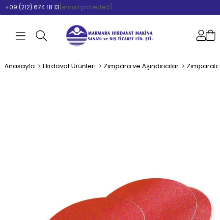
+09 (212) 674 18 13
[email protected]
Anasayfa
Hırdavat Ürünleri
Zımpara ve Aşındırıcılar
Zımparala