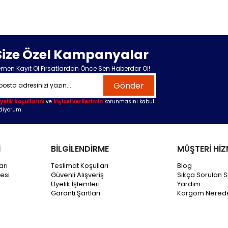
Size Özel Kampanyalar
men Kayıt Ol Fırsatlardan Önce Sen Haberdar Ol!
Gönder
yelik koşullarını
ve
kişisel verilerimin
korunmasını kabul
diyorum.
İ
BİLGİLENDİRME
MÜŞTERİ HİZ
arı
Teslimat Koşulları
Blog
esi
Güvenli Alışveriş
Sıkça Sorulan S
Üyelik İşlemleri
Yardım
Garanti Şartları
Kargom Nered