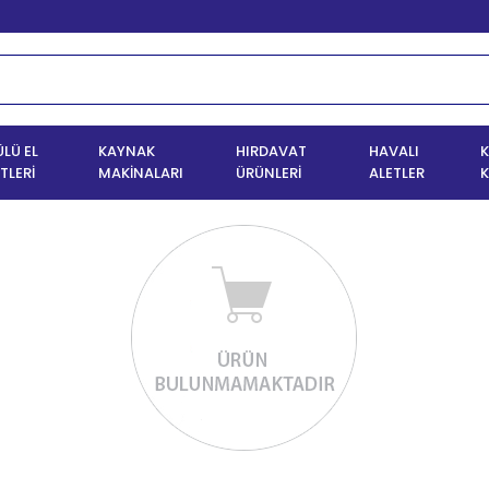
LÜ EL
KAYNAK
HIRDAVAT
HAVALI
K
TLERİ
MAKİNALARI
ÜRÜNLERİ
ALETLER
K