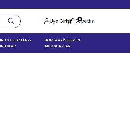
0
Üye Girişi
Sepetim
IRICI DELİCİLER &
HOBİ MAKİNELERİ VE
IRICILAR
AKSESUARLARI