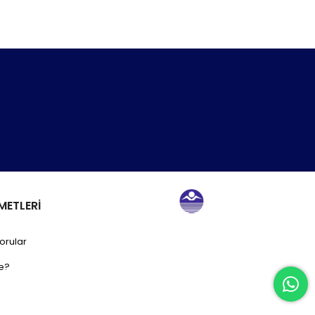
METLERİ
orular
e?