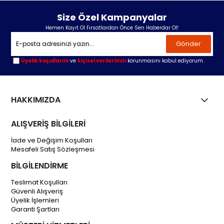
Size Özel Kampanyalar
Hemen Kayıt Ol Fırsatlardan Önce Sen Haberdar Ol!
Gönder
Üyelik koşullarını
ve
kişisel verilerimin
korunmasını kabul ediyorum.
HAKKIMIZDA
ALIŞVERİŞ BİLGİLERİ
İade ve Değişim Koşulları
Mesafeli Satış Sözleşmesi
BİLGİLENDİRME
Teslimat Koşulları
Güvenli Alışveriş
Üyelik İşlemleri
Garanti Şartları