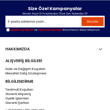
Size Özel Kampanyalar
Hemen Kayıt Ol Fırsatlardan Önce Sen Haberdar Ol!
Gönder
Üyelik koşullarını
ve
kişisel verilerimin
korunmasını kabul ediyorum.
HAKKIMIZDA
ALIŞVERİŞ BİLGİLERİ
İade ve Değişim Koşulları
Mesafeli Satış Sözleşmesi
BİLGİLENDİRME
Teslimat Koşulları
Güvenli Alışveriş
Üyelik İşlemleri
Garanti Şartları